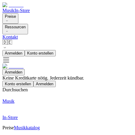
Musik
In-Store
Preise
Ressourcen
Kontakt
🇩🇪
Anmelden
Konto erstellen
Anmelden
Keine Kreditkarte nötig. Jederzeit kündbar.
Konto erstellen
Anmelden
Durchsuchen
Musik
In-Store
Preise
Musikkatalog