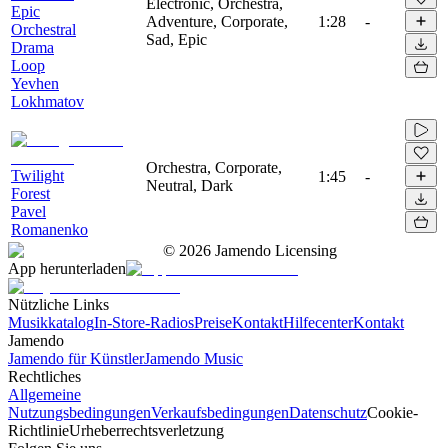
Electronic, Orchestra,
Epic
Adventure, Corporate,
1:28
-
Orchestral
Sad, Epic
Drama
Loop
Yevhen
Lokhmatov
Orchestra, Corporate,
Twilight
1:45
-
Neutral, Dark
Forest
Pavel
Romanenko
©
2026
Jamendo Licensing
App herunterladen
Nützliche Links
Musikkatalog
In-Store-Radios
Preise
Kontakt
Hilfecenter
Kontakt
Jamendo
Jamendo für Künstler
Jamendo Music
Rechtliches
Allgemeine
Nutzungsbedingungen
Verkaufsbedingungen
Datenschutz
Cookie-
Richtlinie
Urheberrechtsverletzung