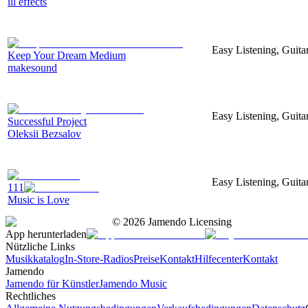
ill effects
Easy Listening, Guita
Keep Your Dream Medium
makesound
Easy Listening, Guita
Successful Project
Oleksii Bezsalov
Easy Listening, Guita
111
Music is Love
©
2026
Jamendo Licensing
App herunterladen
Nützliche Links
Musikkatalog
In-Store-Radios
Preise
Kontakt
Hilfecenter
Kontakt
Jamendo
Jamendo für Künstler
Jamendo Music
Rechtliches