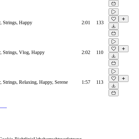
r, Strings, Happy
2:01
133
r, Strings, Vlog, Happy
2:02
110
r, Strings, Relaxing, Happy, Serene
1:57
113