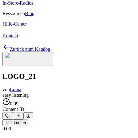
In-Store-Radios
Ressourcen
Blog
Hilfe-Center
Kontakt
Zurück zum Katalog
LOGO_21
von
Luma
easy listening
0:09
Content ID
Titel kaufen
0:00