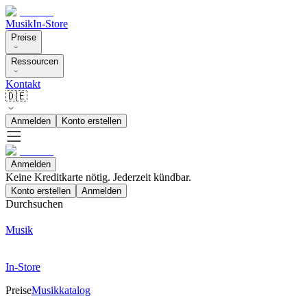
Musik
In-Store
Preise
Ressourcen
Kontakt
🇩🇪
Anmelden
Konto erstellen
Anmelden
Keine Kreditkarte nötig. Jederzeit kündbar.
Konto erstellen
Anmelden
Durchsuchen
Musik
In-Store
Preise
Musikkatalog