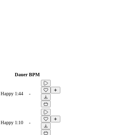
Dauer
BPM
, Happy
1:44
-
, Happy
1:10
-