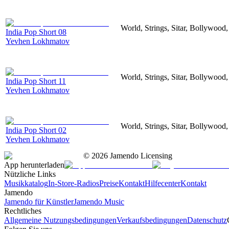
World, Strings, Sitar, Bollywood
India Pop Short 08
Yevhen Lokhmatov
World, Strings, Sitar, Bollywood
India Pop Short 11
Yevhen Lokhmatov
World, Strings, Sitar, Bollywood
India Pop Short 02
Yevhen Lokhmatov
©
2026
Jamendo Licensing
App herunterladen
Nützliche Links
Musikkatalog
In-Store-Radios
Preise
Kontakt
Hilfecenter
Kontakt
Jamendo
Jamendo für Künstler
Jamendo Music
Rechtliches
Allgemeine Nutzungsbedingungen
Verkaufsbedingungen
Datenschutz