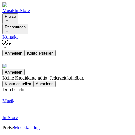
Musik
In-Store
Preise
Ressourcen
Kontakt
🇩🇪
Anmelden
Konto erstellen
Anmelden
Keine Kreditkarte nötig. Jederzeit kündbar.
Konto erstellen
Anmelden
Durchsuchen
Musik
In-Store
Preise
Musikkatalog