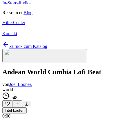
In-Store-Radios
Ressourcen
Blog
Hilfe-Center
Kontakt
Zurück zum Katalog
Andean World Cumbia Lofi Beat
von
Joel Loopez
world
2:48
Titel kaufen
0:00