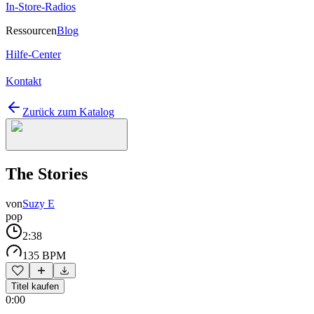
In-Store-Radios
Ressourcen
Blog
Hilfe-Center
Kontakt
Zurück zum Katalog
The Stories
von
Suzy E
pop
2:38
135 BPM
Titel kaufen
0:00