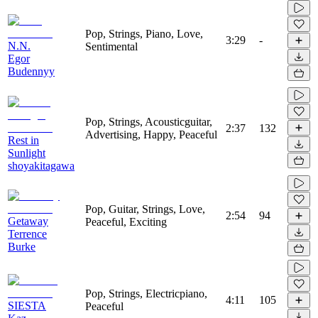
Pop, Strings, Piano, Love,
3:29
-
N.N.
Sentimental
Egor
Budennyy
Pop, Strings, Acousticguitar,
2:37
132
Advertising, Happy, Peaceful
Rest in
Sunlight
shoyakitagawa
Pop, Guitar, Strings, Love,
2:54
94
Getaway
Peaceful, Exciting
Terrence
Burke
Pop, Strings, Electricpiano,
4:11
105
SIESTA
Peaceful