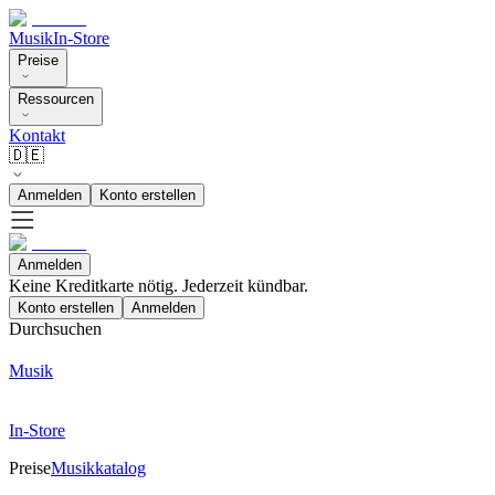
Musik
In-Store
Preise
Ressourcen
Kontakt
🇩🇪
Anmelden
Konto erstellen
Anmelden
Keine Kreditkarte nötig. Jederzeit kündbar.
Konto erstellen
Anmelden
Durchsuchen
Musik
In-Store
Preise
Musikkatalog