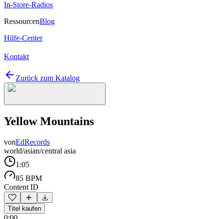
In-Store-Radios
Ressourcen
Blog
Hilfe-Center
Kontakt
Zurück zum Katalog
Yellow Mountains
von
EdRecords
world/asian/central asia
1:05
85 BPM
Content ID
Titel kaufen
0:00