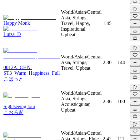
World/Asian/Central
Asia, Strings,
Happy Monk
Travel, Happy,
1:45
-
Inspirational,
Luiza_D
Upbeat
World/Asian/Central
Asia, Strings,
2:30
144
0012A_CHN-
Travel, Upbeat
ST3_Warm_Happiness_Full
こばっと
World/Asian/Central
Asia, Strings,
2:36
100
Acousticguitar,
Sightseeing tour
Upbeat
こおろぎ
World/Asian/Central
Asia, Strings, Flute,
2:42
111