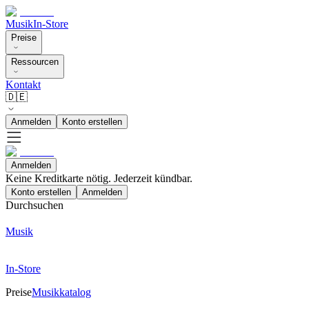
Musik
In-Store
Preise
Ressourcen
Kontakt
🇩🇪
Anmelden
Konto erstellen
Anmelden
Keine Kreditkarte nötig. Jederzeit kündbar.
Konto erstellen
Anmelden
Durchsuchen
Musik
In-Store
Preise
Musikkatalog