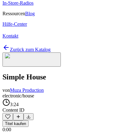
In-Store-Radios
Ressourcen
Blog
Hilfe-Center
Kontakt
Zurück zum Katalog
Simple House
von
Muza Production
electronic/house
3:24
Content ID
Titel kaufen
0:00