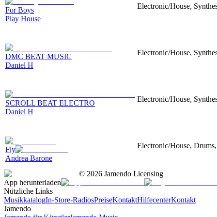
Electronic/House, Synthes
For Boys
Play House
Electronic/House, Synthes
DMC BEAT MUSIC
Daniel H
Electronic/House, Synthes
SCROLL BEAT ELECTRO
Daniel H
Electronic/House, Drums,
Fly
Andrea Barone
©
2026
Jamendo Licensing
App herunterladen
Nützliche Links
Musikkatalog
In-Store-Radios
Preise
Kontakt
Hilfecenter
Kontakt
Jamendo