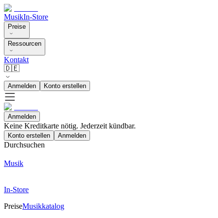
Musik
In-Store
Preise
Ressourcen
Kontakt
🇩🇪
Anmelden
Konto erstellen
Anmelden
Keine Kreditkarte nötig. Jederzeit kündbar.
Konto erstellen
Anmelden
Durchsuchen
Musik
In-Store
Preise
Musikkatalog