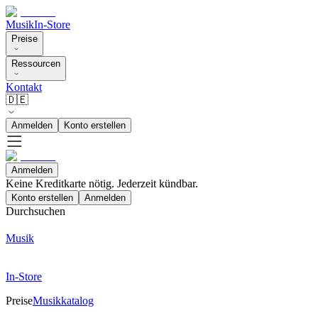
Musik
In-Store
Preise
Ressourcen
Kontakt
🇩🇪
Anmelden
Konto erstellen
Anmelden
Keine Kreditkarte nötig. Jederzeit kündbar.
Konto erstellen
Anmelden
Durchsuchen
Musik
In-Store
Preise
Musikkatalog