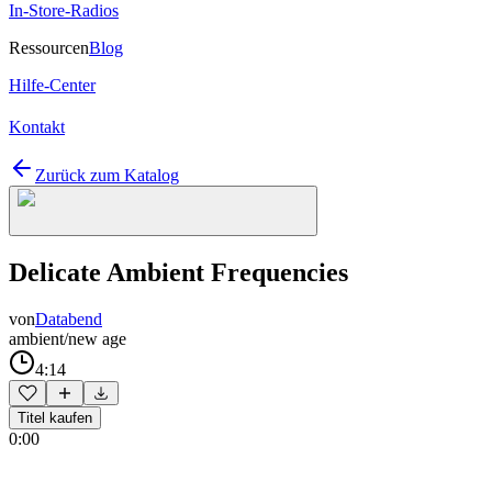
In-Store-Radios
Ressourcen
Blog
Hilfe-Center
Kontakt
Zurück zum Katalog
Delicate Ambient Frequencies
von
Databend
ambient/new age
4:14
Titel kaufen
0:00