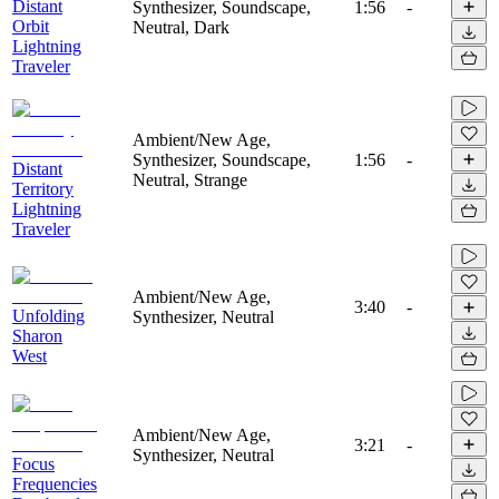
Distant
Synthesizer, Soundscape,
1:56
-
Orbit
Neutral, Dark
Lightning
Traveler
Ambient/New Age,
Synthesizer, Soundscape,
1:56
-
Distant
Neutral, Strange
Territory
Lightning
Traveler
Ambient/New Age,
3:40
-
Unfolding
Synthesizer, Neutral
Sharon
West
Ambient/New Age,
3:21
-
Synthesizer, Neutral
Focus
Frequencies