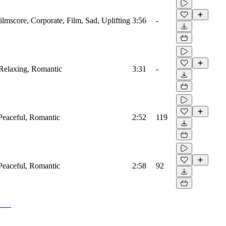
ilmscore, Corporate, Film, Sad, Uplifting
3:56
-
 Relaxing, Romantic
3:31
-
Peaceful, Romantic
2:52
119
Peaceful, Romantic
2:58
92