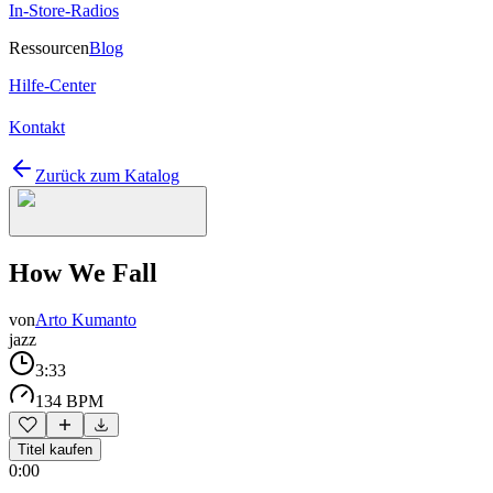
In-Store-Radios
Ressourcen
Blog
Hilfe-Center
Kontakt
Zurück zum Katalog
How We Fall
von
Arto Kumanto
jazz
3:33
134 BPM
Titel kaufen
0:00