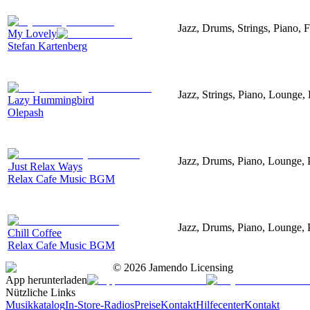
Jazz, Drums, Strings, Piano, F
My Lovely
Stefan Kartenberg
Jazz, Strings, Piano, Lounge,
Lazy Hummingbird
Olepash
Jazz, Drums, Piano, Lounge, 
.Just Relax Ways
Relax Cafe Music BGM
Jazz, Drums, Piano, Lounge, 
Chill Coffee
Relax Cafe Music BGM
©
2026
Jamendo Licensing
App herunterladen
Nützliche Links
Musikkatalog
In-Store-Radios
Preise
Kontakt
Hilfecenter
Kontakt