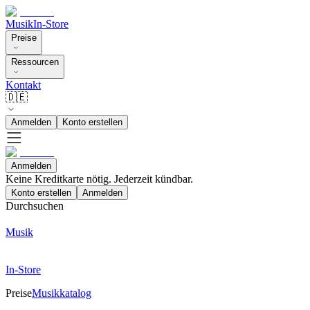
Musik
In-Store
Preise
Ressourcen
Kontakt
🇩🇪
Anmelden
Konto erstellen
Anmelden
Keine Kreditkarte nötig. Jederzeit kündbar.
Konto erstellen
Anmelden
Durchsuchen
Musik
In-Store
Preise
Musikkatalog