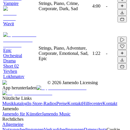
Vampire
Strings, Piano, Crime,
4:00
-
Corporate, Dark, Sad
Wavit
Strings, Piano, Adventure,
Epic
Corporate, Emotional, Sad,
1:22
-
Orchestral
Epic
Drama
Short 02
Yevhen
Lokhmatov
©
2026
Jamendo Licensing
App herunterladen
Nützliche Links
Musikkatalog
In-Store-Radios
Preise
Kontakt
Hilfecenter
Kontakt
Jamendo
Jamendo für Künstler
Jamendo Music
Rechtliches
Allgemeine
Nutzungsbedingungen
Verkaufsbedingungen
Datenschutz
Cookie-