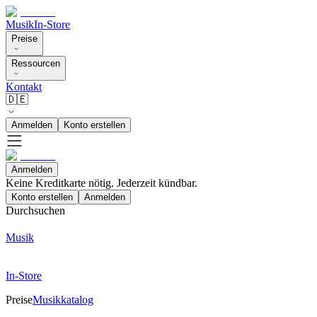
Musik
In-Store
Preise
Ressourcen
Kontakt
🇩🇪
Anmelden
Konto erstellen
Anmelden
Keine Kreditkarte nötig. Jederzeit kündbar.
Konto erstellen
Anmelden
Durchsuchen
Musik
In-Store
Preise
Musikkatalog