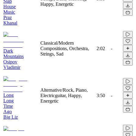
Slap
Happy, Energetic
House
Music
Praz
Khanal
Classical/Modern
Compositions, Orchestra,
2:02
-
Dark
Strings, Sad
Mountains
Osipov
Vladimir
Alternative/Rock, Piano,
Long
Electricguitar, Happy,
3:50
-
Long
Energetic
Time
Ago
Big Liz