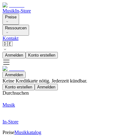
Musik
In-Store
Preise
Ressourcen
Kontakt
🇩🇪
Anmelden
Konto erstellen
Anmelden
Keine Kreditkarte nötig. Jederzeit kündbar.
Konto erstellen
Anmelden
Durchsuchen
Musik
In-Store
Preise
Musikkatalog