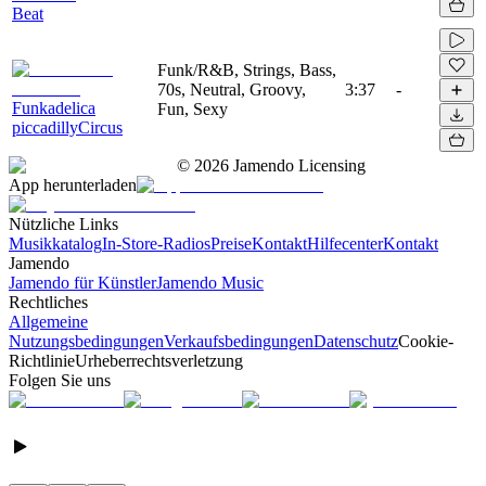
Beat
Funk/R&B, Strings, Bass,
70s, Neutral, Groovy,
3:37
-
Funkadelica
Fun, Sexy
piccadillyCircus
©
2026
Jamendo Licensing
App herunterladen
Nützliche Links
Musikkatalog
In-Store-Radios
Preise
Kontakt
Hilfecenter
Kontakt
Jamendo
Jamendo für Künstler
Jamendo Music
Rechtliches
Allgemeine
Nutzungsbedingungen
Verkaufsbedingungen
Datenschutz
Cookie-
Richtlinie
Urheberrechtsverletzung
Folgen Sie uns