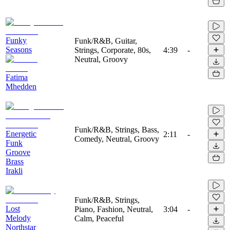
Funky
Funk/R&B, Guitar,
Seasons
Strings, Corporate, 80s,
4:39
-
Neutral, Groovy
Fatima
Mhedden
Funk/R&B, Strings, Bass,
Energetic
2:11
-
Comedy, Neutral, Groovy
Funk
Groove
Brass
Irakli
Funk/R&B, Strings,
Lost
Piano, Fashion, Neutral,
3:04
-
Melody
Calm, Peaceful
Northstar