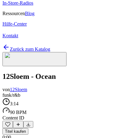
In-Store-Radios
Ressourcen
Blog
Hilfe-Center
Kontakt
Zurück zum Katalog
12Sloem - Ocean
von
12Sloem
funk/r&b
3:14
90 BPM
Content ID
Titel kaufen
0:00