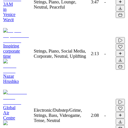
Strings, Piano, Lounge,
3:47
-
3AM
Neutral, Peaceful
in
Venice
Wavit
Inspiring
corporate
Strings, Piano, Social Media,
2:13
-
time
Corporate, Neutral, Uplifting
Nazar
Hrushko
Global
Electronic/Dubstep/Grime,
Air
Strings, Bass, Videogame,
2:08
-
Centre
Tense, Neutral