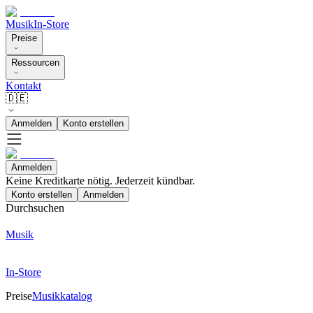
Musik
In-Store
Preise
Ressourcen
Kontakt
🇩🇪
Anmelden
Konto erstellen
Anmelden
Keine Kreditkarte nötig. Jederzeit kündbar.
Konto erstellen
Anmelden
Durchsuchen
Musik
In-Store
Preise
Musikkatalog