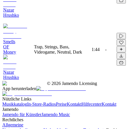
Nazar
Hrushko
Smells
OF
Trap, Strings, Bass,
1:44
-
Money
Videogame, Neutral, Dark
Nazar
Hrushko
©
2026
Jamendo Licensing
App herunterladen
Nützliche Links
Musikkatalog
In-Store-Radios
Preise
Kontakt
Hilfecenter
Kontakt
Jamendo
Jamendo für Künstler
Jamendo Music
Rechtliches
Allgemeine