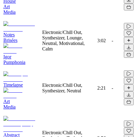
House
Art
Media
Electronic/Chill Out,
Notes
Synthesizer, Lounge,
Brisées
3:02
-
Neutral, Motivational,
Calm
Igor
Pumphonia
Timelapse
Electronic/Chill Out,
2:21
-
Synthesizer, Neutral
Art
Media
Electronic/Chill Out,
Abstract