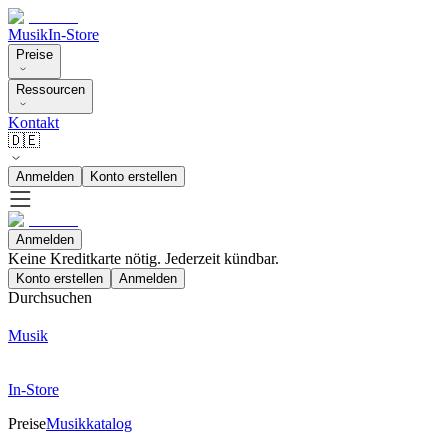
Musik
In-Store
Preise
Ressourcen
Kontakt
🇩🇪
Anmelden
Konto erstellen
Anmelden
Keine Kreditkarte nötig. Jederzeit kündbar.
Konto erstellen
Anmelden
Durchsuchen
Musik
In-Store
Preise
Musikkatalog