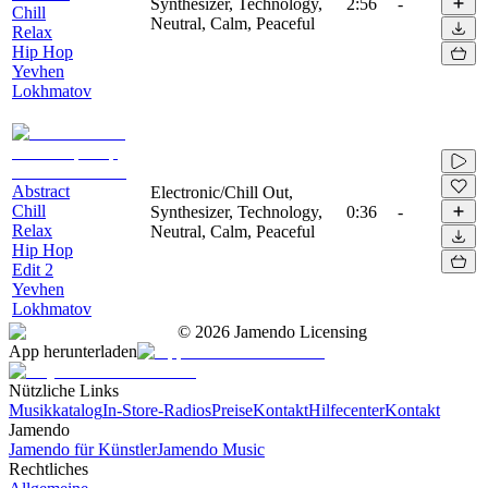
Synthesizer, Technology,
2:56
-
Chill
Neutral, Calm, Peaceful
Relax
Hip Hop
Yevhen
Lokhmatov
Abstract
Electronic/Chill Out,
Chill
Synthesizer, Technology,
0:36
-
Relax
Neutral, Calm, Peaceful
Hip Hop
Edit 2
Yevhen
Lokhmatov
©
2026
Jamendo Licensing
App herunterladen
Nützliche Links
Musikkatalog
In-Store-Radios
Preise
Kontakt
Hilfecenter
Kontakt
Jamendo
Jamendo für Künstler
Jamendo Music
Rechtliches