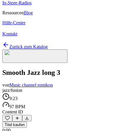
In-Store-Radios
Ressourcen
Blog
Hilfe-Center
Kontakt
Zurück zum Katalog
Smooth Jazz long 3
von
Music channel romikon
jazz/fusion
9:23
97 BPM
Content ID
Titel kaufen
0:00