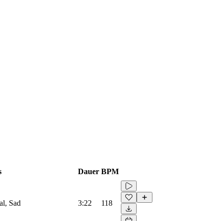
s
Dauer
BPM
al, Sad
3:22
118