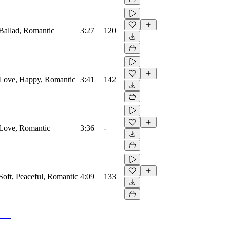
 Ballad, Romantic
3:27
120
, Love, Happy, Romantic
3:41
142
, Love, Romantic
3:36
-
 Soft, Peaceful, Romantic
4:09
133