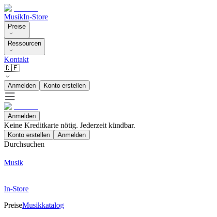
Musik
In-Store
Preise
Ressourcen
Kontakt
🇩🇪
Anmelden
Konto erstellen
Anmelden
Keine Kreditkarte nötig. Jederzeit kündbar.
Konto erstellen
Anmelden
Durchsuchen
Musik
In-Store
Preise
Musikkatalog