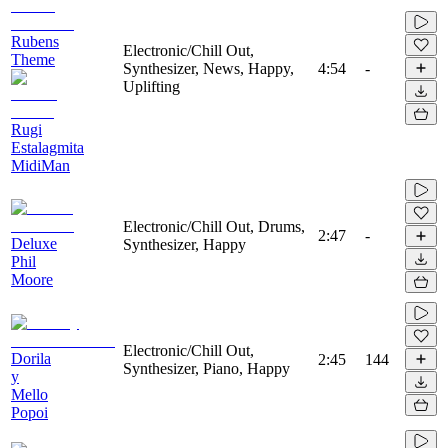
Rubens
Electronic/Chill Out,
Theme
Synthesizer, News, Happy,
4:54
-
Uplifting
Rugi
Estalagmita
MidiMan
Electronic/Chill Out, Drums,
2:47
-
Deluxe
Synthesizer, Happy
Phil
Moore
Electronic/Chill Out,
Dorila
2:45
144
Synthesizer, Piano, Happy
y
Mello
Popoi