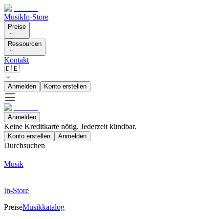
Musik
In-Store
Preise
Ressourcen
Kontakt
🇩🇪
Anmelden
Konto erstellen
Anmelden
Keine Kreditkarte nötig. Jederzeit kündbar.
Konto erstellen
Anmelden
Durchsuchen
Musik
In-Store
Preise
Musikkatalog