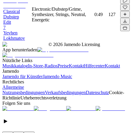
Electronic/Dubstep/Grime,
Classical
Synthesizer, Strings, Neutral,
0:49
127
Dubstep
Energetic
Edit
7
Yevhen
Lokhmatov
©
2026
Jamendo Licensing
App herunterladen
Nützliche Links
Musikkatalog
In-Store-Radios
Preise
Kontakt
Hilfecenter
Kontakt
Jamendo
Jamendo für Künstler
Jamendo Music
Rechtliches
Allgemeine
Nutzungsbedingungen
Verkaufsbedingungen
Datenschutz
Cookie-
Richtlinie
Urheberrechtsverletzung
Folgen Sie uns