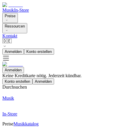
Musik
In-Store
Preise
Ressourcen
Kontakt
🇩🇪
Anmelden
Konto erstellen
Anmelden
Keine Kreditkarte nötig. Jederzeit kündbar.
Konto erstellen
Anmelden
Durchsuchen
Musik
In-Store
Preise
Musikkatalog