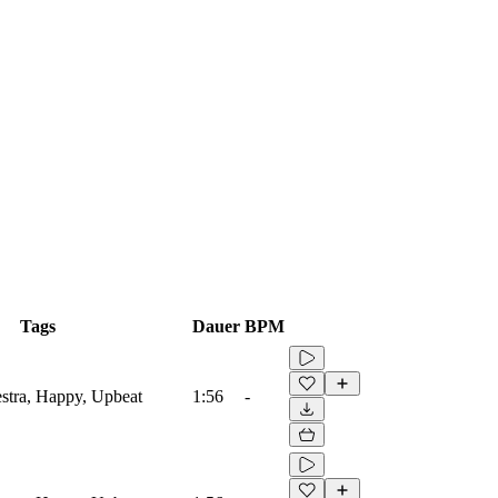
Tags
Dauer
BPM
estra, Happy, Upbeat
1:56
-