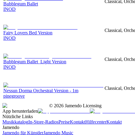
Classical, Orch
Bubblegum Ballet
INOD
Classical, Orch
Fairy Lovers Bed Version
INOD
Classical, Orch
Bubblegum Ballet_Light Version
INOD
Classical, Orche
Nessun Dorma Orchestral Version - 1m
pinegroove
©
2026
Jamendo Licensing
App herunterladen
Nützliche Links
Musikkatalog
In-Store-Radios
Preise
Kontakt
Hilfecenter
Kontakt
Jamendo
Jamendo für Künstler
Jamendo Music