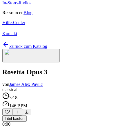
In-Store-Radios
Ressourcen
Blog
Hilfe-Center
Kontakt
Zurück zum Katalog
Rosetta Opus 3
von
James Alex Pavlic
classical
3:18
146 BPM
Titel kaufen
0:00