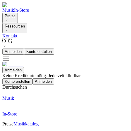
Musik
In-Store
Preise
Ressourcen
Kontakt
🇩🇪
Anmelden
Konto erstellen
Anmelden
Keine Kreditkarte nötig. Jederzeit kündbar.
Konto erstellen
Anmelden
Durchsuchen
Musik
In-Store
Preise
Musikkatalog