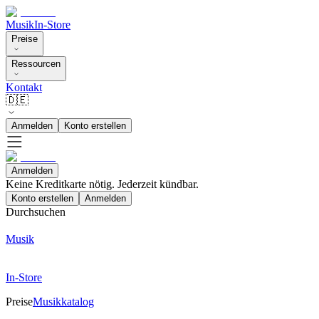
Musik
In-Store
Preise
Ressourcen
Kontakt
🇩🇪
Anmelden
Konto erstellen
Anmelden
Keine Kreditkarte nötig. Jederzeit kündbar.
Konto erstellen
Anmelden
Durchsuchen
Musik
In-Store
Preise
Musikkatalog