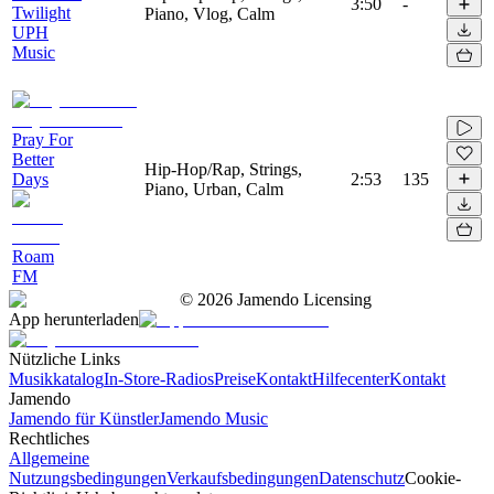
3:50
-
Twilight
Piano, Vlog, Calm
UPH
Music
Pray For
Better
Hip-Hop/Rap, Strings,
Days
2:53
135
Piano, Urban, Calm
Roam
FM
©
2026
Jamendo Licensing
App herunterladen
Nützliche Links
Musikkatalog
In-Store-Radios
Preise
Kontakt
Hilfecenter
Kontakt
Jamendo
Jamendo für Künstler
Jamendo Music
Rechtliches
Allgemeine
Nutzungsbedingungen
Verkaufsbedingungen
Datenschutz
Cookie-