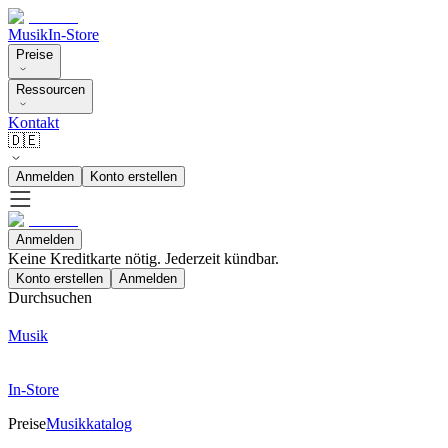
Musik
In-Store
Preise
Ressourcen
Kontakt
🇩🇪
Anmelden
Konto erstellen
Anmelden
Keine Kreditkarte nötig. Jederzeit kündbar.
Konto erstellen
Anmelden
Durchsuchen
Musik
In-Store
Preise
Musikkatalog