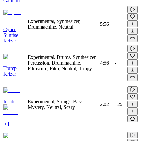
Gallium
Experimental, Synthesizer,
5:56
-
Drummachine, Neutral
Cyber
Sunrise
Krizar
Experimental, Drums, Synthesizer,
Percussion, Drummachine,
4:56
-
Trump
Filmscore, Film, Neutral, Trippy
Krizar
Inside
Experimental, Strings, Bass,
2:02
125
Mystery, Neutral, Scary
[n]