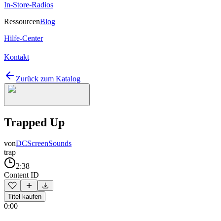
In-Store-Radios
Ressourcen
Blog
Hilfe-Center
Kontakt
Zurück zum Katalog
Trapped Up
von
DCScreenSounds
trap
2:38
Content ID
Titel kaufen
0:00