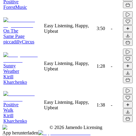
Positive
ForestMusic
Easy Listening, Happy,
3:50
-
On The
Upbeat
Same Page
piccadillyCircus
Easy Listening, Happy,
Sunny
1:28
-
Upbeat
Weather
Kirill
Kharchenko
Easy Listening, Happy,
Positive
1:38
-
Upbeat
Walk
Kirill
Kharchenko
©
2026
Jamendo Licensing
App herunterladen