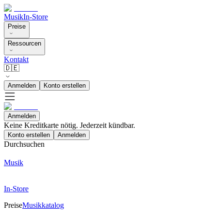
Musik
In-Store
Preise
Ressourcen
Kontakt
🇩🇪
Anmelden
Konto erstellen
Anmelden
Keine Kreditkarte nötig. Jederzeit kündbar.
Konto erstellen
Anmelden
Durchsuchen
Musik
In-Store
Preise
Musikkatalog