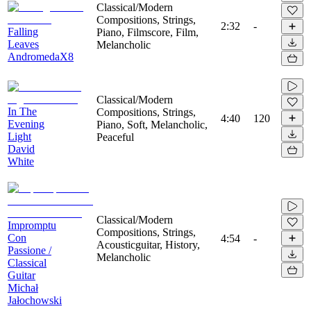
Classical/Modern
Compositions, Strings,
2:32
-
Falling
Piano, Filmscore, Film,
Leaves
Melancholic
AndromedaX8
Classical/Modern
In The
Compositions, Strings,
4:40
120
Evening
Piano, Soft, Melancholic,
Light
Peaceful
David
White
Classical/Modern
Impromptu
Compositions, Strings,
Con
4:54
-
Acousticguitar, History,
Passione /
Melancholic
Classical
Guitar
Michał
Jałochowski