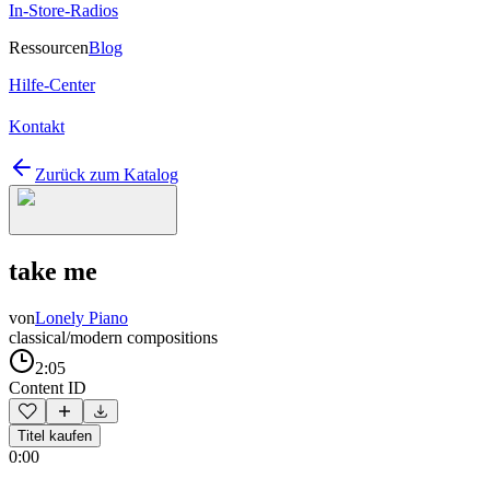
In-Store-Radios
Ressourcen
Blog
Hilfe-Center
Kontakt
Zurück zum Katalog
take me
von
Lonely Piano
classical/modern compositions
2:05
Content ID
Titel kaufen
0:00