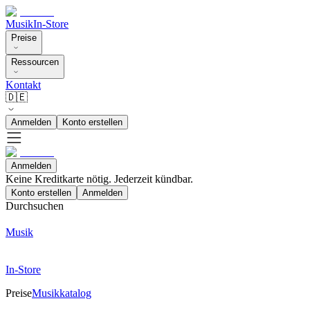
Musik
In-Store
Preise
Ressourcen
Kontakt
🇩🇪
Anmelden
Konto erstellen
Anmelden
Keine Kreditkarte nötig. Jederzeit kündbar.
Konto erstellen
Anmelden
Durchsuchen
Musik
In-Store
Preise
Musikkatalog