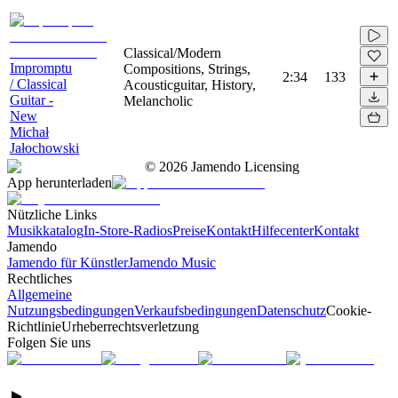
Classical/Modern
Impromptu
Compositions, Strings,
2:34
133
/ Classical
Acousticguitar, History,
Guitar -
Melancholic
New
Michał
Jałochowski
©
2026
Jamendo Licensing
App herunterladen
Nützliche Links
Musikkatalog
In-Store-Radios
Preise
Kontakt
Hilfecenter
Kontakt
Jamendo
Jamendo für Künstler
Jamendo Music
Rechtliches
Allgemeine
Nutzungsbedingungen
Verkaufsbedingungen
Datenschutz
Cookie-
Richtlinie
Urheberrechtsverletzung
Folgen Sie uns