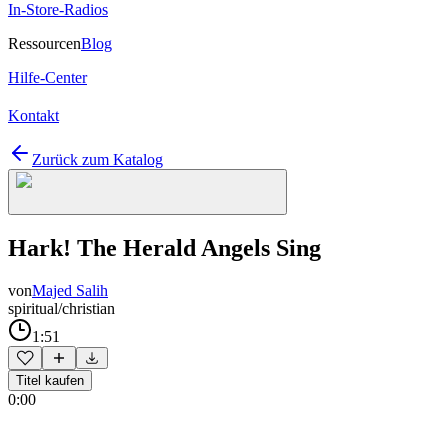
In-Store-Radios
Ressourcen
Blog
Hilfe-Center
Kontakt
Zurück zum Katalog
Hark! The Herald Angels Sing
von
Majed Salih
spiritual/christian
1:51
Titel kaufen
0:00