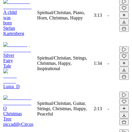
A child
Spiritual/Christian, Piano,
3:13
-
was
Horn, Christmas, Happy
born
Stefan
Kartenberg
Silver
Spiritual/Christian, Strings,
Fairy
Christmas, Happy,
1:34
-
Tale
Inspirational
Luiza_D
Spiritual/Christian, Guitar,
O
Strings, Christmas, Happy,
2:13
-
Christmas
Peaceful
Tree
piccadillyCircus