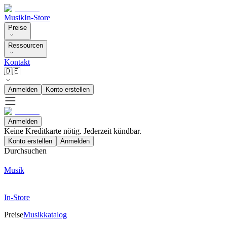
Musik
In-Store
Preise
Ressourcen
Kontakt
🇩🇪
Anmelden
Konto erstellen
Anmelden
Keine Kreditkarte nötig. Jederzeit kündbar.
Konto erstellen
Anmelden
Durchsuchen
Musik
In-Store
Preise
Musikkatalog