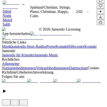
Spiritual/Christian, Strings,
Silent
Piano, Christmas, Happy,
2:02
-
Night
Calm
Majed
Salih
©
2026
Jamendo Licensing
App herunterladen
Nützliche Links
Musikkatalog
In-Store-Radios
Preise
Kontakt
Hilfecenter
Kontakt
Jamendo
Jamendo für Künstler
Jamendo Music
Rechtliches
Allgemeine
Nutzungsbedingungen
Verkaufsbedingungen
Datenschutz
Cookie-
Richtlinie
Urheberrechtsverletzung
Folgen Sie uns