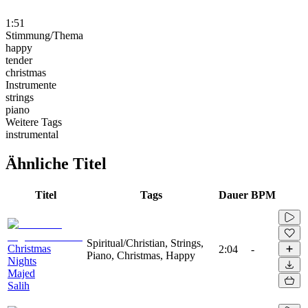
1:51
Stimmung/Thema
happy
tender
christmas
Instrumente
strings
piano
Weitere Tags
instrumental
Ähnliche Titel
Titel
Tags
Dauer
BPM
Spiritual/Christian, Strings,
Christmas
2:04
-
Piano, Christmas, Happy
Nights
Majed
Salih