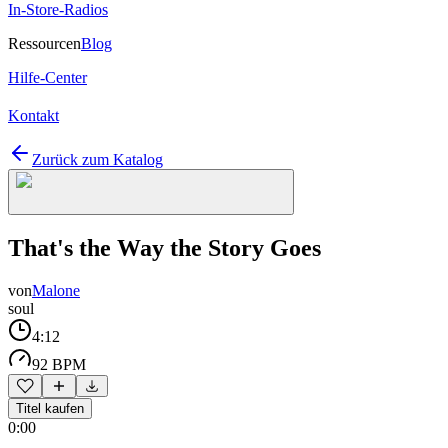
In-Store-Radios
Ressourcen
Blog
Hilfe-Center
Kontakt
Zurück zum Katalog
That's the Way the Story Goes
von
Malone
soul
4:12
92 BPM
Titel kaufen
0:00