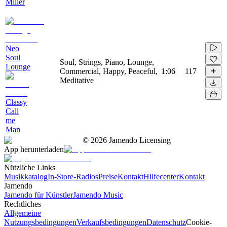
Miller
Neo
Soul
Soul, Strings, Piano, Lounge,
Lounge
Commercial, Happy, Peaceful,
1:06
117
Meditative
Classy
Call
me
Man
©
2026
Jamendo Licensing
App herunterladen
Nützliche Links
Musikkatalog
In-Store-Radios
Preise
Kontakt
Hilfecenter
Kontakt
Jamendo
Jamendo für Künstler
Jamendo Music
Rechtliches
Allgemeine
Nutzungsbedingungen
Verkaufsbedingungen
Datenschutz
Cookie-