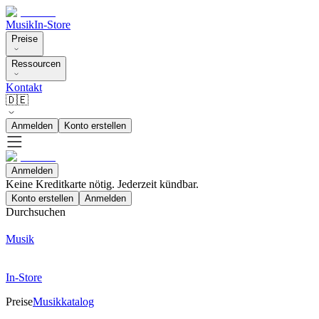
Musik
In-Store
Preise
Ressourcen
Kontakt
🇩🇪
Anmelden
Konto erstellen
Anmelden
Keine Kreditkarte nötig. Jederzeit kündbar.
Konto erstellen
Anmelden
Durchsuchen
Musik
In-Store
Preise
Musikkatalog