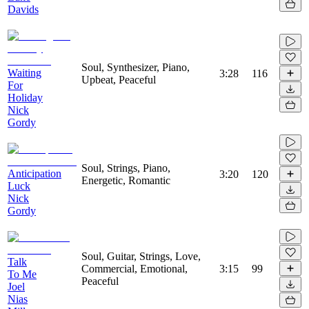
Davids
Soul, Synthesizer, Piano,
Waiting
3:28
116
Upbeat, Peaceful
For
Holiday
Nick
Gordy
Soul, Strings, Piano,
Anticipation
3:20
120
Energetic, Romantic
Luck
Nick
Gordy
Soul, Guitar, Strings, Love,
Talk
Commercial, Emotional,
3:15
99
To Me
Peaceful
Joel
Nias