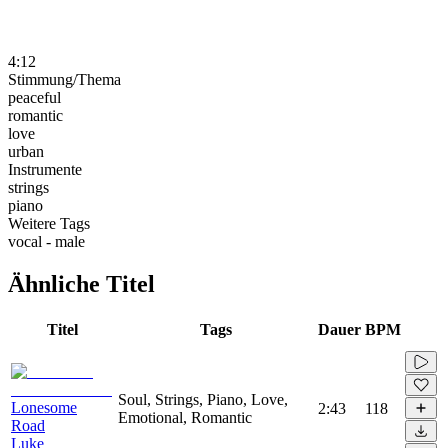
4:12
Stimmung/Thema
peaceful
romantic
love
urban
Instrumente
strings
piano
Weitere Tags
vocal - male
Ähnliche Titel
Titel
Tags
Dauer
BPM
Soul, Strings, Piano, Love,
Lonesome
2:43
118
Emotional, Romantic
Road
Luke