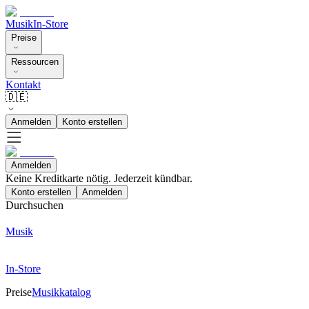
Musik
In-Store
Preise
Ressourcen
Kontakt
🇩🇪
Anmelden
Konto erstellen
Anmelden
Keine Kreditkarte nötig. Jederzeit kündbar.
Konto erstellen
Anmelden
Durchsuchen
Musik
In-Store
Preise
Musikkatalog