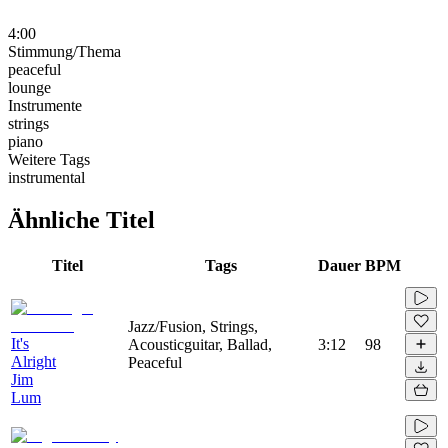
4:00
Stimmung/Thema
peaceful
lounge
Instrumente
strings
piano
Weitere Tags
instrumental
Ähnliche Titel
Titel
Tags
Dauer
BPM
Jazz/Fusion, Strings,
It's
Acousticguitar, Ballad,
3:12
98
Alright
Peaceful
Jim
Lum