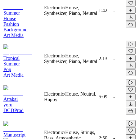
Electronic/House,
1:42
-
Summer
Synthesizer, Piano, Neutral
House
Fashion
Background
Art Media
Electronic/House,
Tropical
2:13
-
Synthesizer, Piano, Neutral
Summer
Pop
Art Media
Electronic/House, Neutral,
5:09
-
Attakai
Happy
yoru
DCDProd
Electronic/House, Strings,
Manuscript
Bass, Atmospheric,
2:50
-