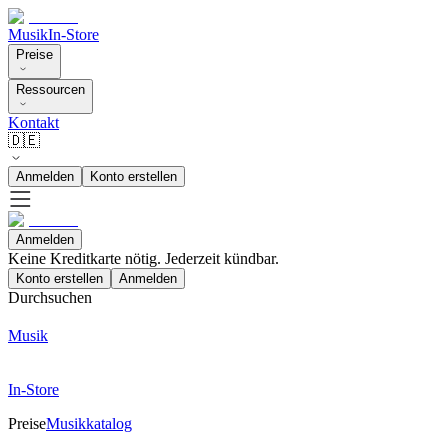
Musik
In-Store
Preise
Ressourcen
Kontakt
🇩🇪
Anmelden
Konto erstellen
Anmelden
Keine Kreditkarte nötig. Jederzeit kündbar.
Konto erstellen
Anmelden
Durchsuchen
Musik
In-Store
Preise
Musikkatalog