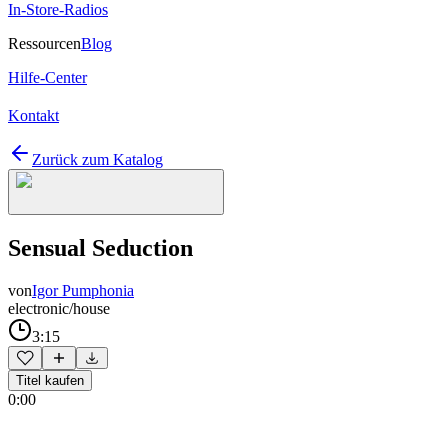
In-Store-Radios
Ressourcen
Blog
Hilfe-Center
Kontakt
Zurück zum Katalog
Sensual Seduction
von
Igor Pumphonia
electronic/house
3:15
Titel kaufen
0:00