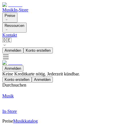
Musik
In-Store
Preise
Ressourcen
Kontakt
🇩🇪
Anmelden
Konto erstellen
Anmelden
Keine Kreditkarte nötig. Jederzeit kündbar.
Konto erstellen
Anmelden
Durchsuchen
Musik
In-Store
Preise
Musikkatalog