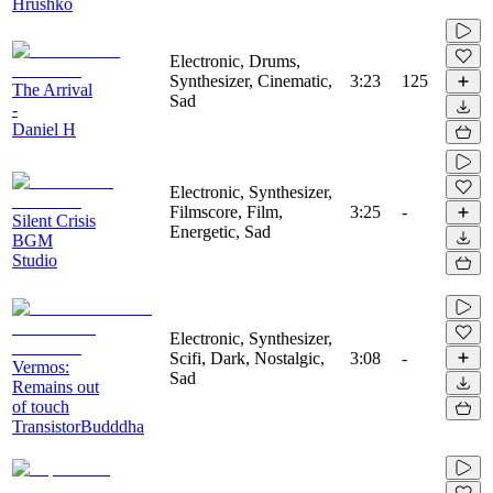
Hrushko
Electronic, Drums,
Synthesizer, Cinematic,
3:23
125
The Arrival
Sad
-
Daniel H
Electronic, Synthesizer,
Filmscore, Film,
3:25
-
Silent Crisis
Energetic, Sad
BGM
Studio
Electronic, Synthesizer,
Scifi, Dark, Nostalgic,
3:08
-
Vermos:
Sad
Remains out
of touch
TransistorBudddha