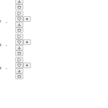
7
-
8
-
9
-