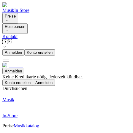
Musik
In-Store
Preise
Ressourcen
Kontakt
🇩🇪
Anmelden
Konto erstellen
Anmelden
Keine Kreditkarte nötig. Jederzeit kündbar.
Konto erstellen
Anmelden
Durchsuchen
Musik
In-Store
Preise
Musikkatalog