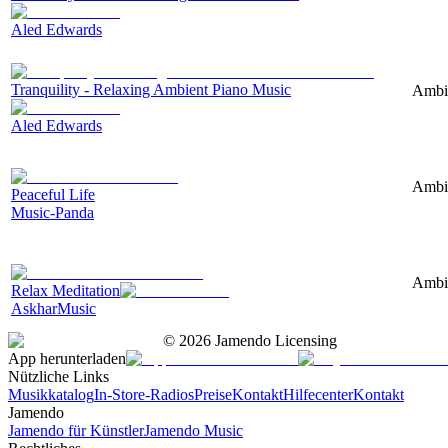
Aled Edwards
Tranquility - Relaxing Ambient Piano Music
Ambie
Aled Edwards
Ambie
Peaceful Life
Music-Panda
Ambie
Relax Meditation
AskharMusic
©
2026
Jamendo Licensing
App herunterladen
Nützliche Links
Musikkatalog
In-Store-Radios
Preise
Kontakt
Hilfecenter
Kontakt
Jamendo
Jamendo für Künstler
Jamendo Music