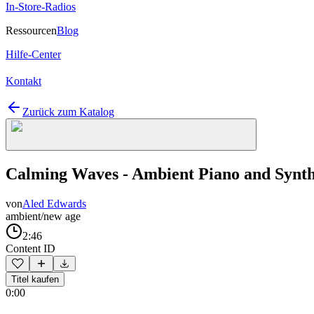
In-Store-Radios
Ressourcen
Blog
Hilfe-Center
Kontakt
Zurück zum Katalog
Calming Waves - Ambient Piano and Synt
von
Aled Edwards
ambient/new age
2:46
Content ID
Titel kaufen
0:00