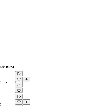
uer
BPM
8
-
9
-