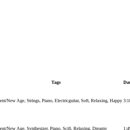
Tags
Da
nt/New Age, Strings, Piano, Electricguitar, Soft, Relaxing, Happy
3:1
nt/New Age, Synthesizer, Piano, Scifi, Relaxing, Dreamy
1:4