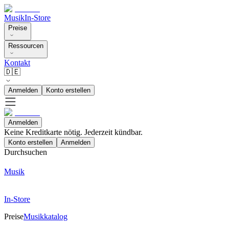
Musik
In-Store
Preise
Ressourcen
Kontakt
🇩🇪
Anmelden
Konto erstellen
Anmelden
Keine Kreditkarte nötig. Jederzeit kündbar.
Konto erstellen
Anmelden
Durchsuchen
Musik
In-Store
Preise
Musikkatalog