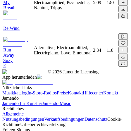
My
Electroamplified, Psychedelic,
5:09
140
Breath
Neutral, Trippy
Re:Wind
Alternative, Electroamplified,
Run
2:34
118
Electricpiano, Love, Emotional
Away
Suzy
E
©
2026
Jamendo Licensing
App herunterladen
Nützliche Links
Musikkatalog
In-Store-Radios
Preise
Kontakt
Hilfecenter
Kontakt
Jamendo
Jamendo für Künstler
Jamendo Music
Rechtliches
Allgemeine
Nutzungsbedingungen
Verkaufsbedingungen
Datenschutz
Cookie-
Richtlinie
Urheberrechtsverletzung
Folgen Sie uns