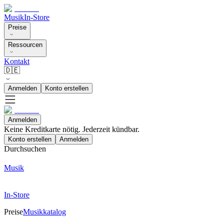
Musik
In-Store
Preise
Ressourcen
Kontakt
🇩🇪
Anmelden
Konto erstellen
Anmelden
Keine Kreditkarte nötig. Jederzeit kündbar.
Konto erstellen
Anmelden
Durchsuchen
Musik
In-Store
Preise
Musikkatalog