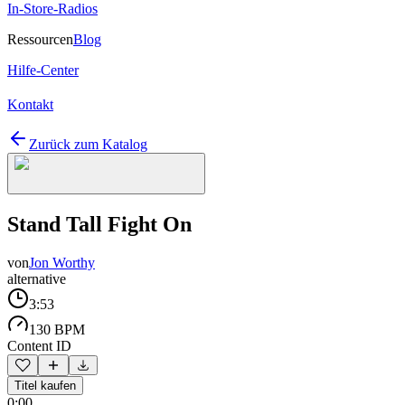
In-Store-Radios
Ressourcen
Blog
Hilfe-Center
Kontakt
Zurück zum Katalog
Stand Tall Fight On
von
Jon Worthy
alternative
3:53
130 BPM
Content ID
Titel kaufen
0:00