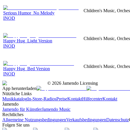
Children's Music, Orches
Serious Humor_No Melody
INOD
Children's Music, Orches
Happy Hug_Light Version
INOD
Children's Music, Orches
Happy Hug_Bed Version
INOD
©
2026
Jamendo Licensing
App herunterladen
Nützliche Links
Musikkatalog
In-Store-Radios
Preise
Kontakt
Hilfecenter
Kontakt
Jamendo
Jamendo für Künstler
Jamendo Music
Rechtliches
Allgemeine Nutzungsbedingungen
Verkaufsbedingungen
Datenschutz
Folgen Sie uns