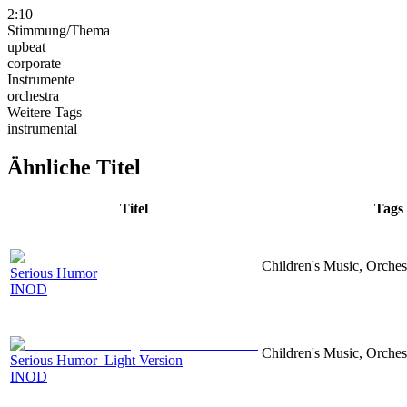
2:10
Stimmung/Thema
upbeat
corporate
Instrumente
orchestra
Weitere Tags
instrumental
Ähnliche Titel
Titel
Tags
Children's Music, Orches
Serious Humor
INOD
Children's Music, Orches
Serious Humor_Light Version
INOD