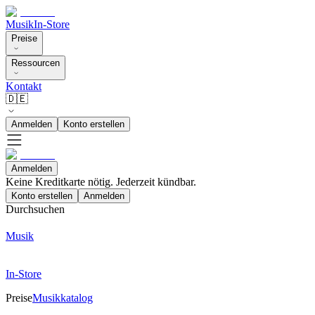
Musik
In-Store
Preise
Ressourcen
Kontakt
🇩🇪
Anmelden
Konto erstellen
Anmelden
Keine Kreditkarte nötig. Jederzeit kündbar.
Konto erstellen
Anmelden
Durchsuchen
Musik
In-Store
Preise
Musikkatalog