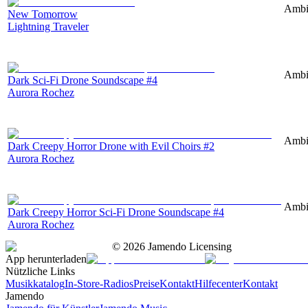
Ambie
New Tomorrow
Lightning Traveler
Ambie
Dark Sci-Fi Drone Soundscape #4
Aurora Rochez
Ambie
Dark Creepy Horror Drone with Evil Choirs #2
Aurora Rochez
Ambie
Dark Creepy Horror Sci-Fi Drone Soundscape #4
Aurora Rochez
©
2026
Jamendo Licensing
App herunterladen
Nützliche Links
Musikkatalog
In-Store-Radios
Preise
Kontakt
Hilfecenter
Kontakt
Jamendo