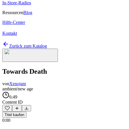
In-Store-Radios
Ressourcen
Blog
Hilfe-Center
Kontakt
Zurück zum Katalog
Towards Death
von
Xenojam
ambient/new age
6:49
Content ID
Titel kaufen
0:00