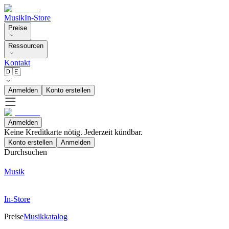
Musik
In-Store
Preise
Ressourcen
Kontakt
🇩🇪
Anmelden
Konto erstellen
Anmelden
Keine Kreditkarte nötig. Jederzeit kündbar.
Konto erstellen
Anmelden
Durchsuchen
Musik
In-Store
Preise
Musikkatalog