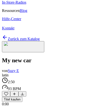
In-Store-Radios
Ressourcen
Blog
Hilfe-Center
Kontakt
Zurück zum Katalog
My new car
von
Suzy E
latin
2:50
93 BPM
Titel kaufen
0:00