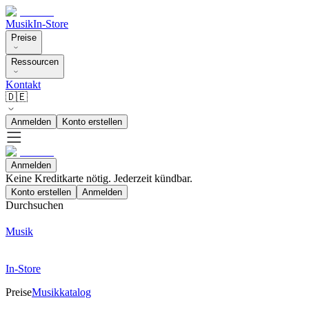
Musik
In-Store
Preise
Ressourcen
Kontakt
🇩🇪
Anmelden
Konto erstellen
Anmelden
Keine Kreditkarte nötig. Jederzeit kündbar.
Konto erstellen
Anmelden
Durchsuchen
Musik
In-Store
Preise
Musikkatalog