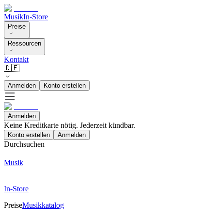
Musik
In-Store
Preise
Ressourcen
Kontakt
🇩🇪
Anmelden
Konto erstellen
Anmelden
Keine Kreditkarte nötig. Jederzeit kündbar.
Konto erstellen
Anmelden
Durchsuchen
Musik
In-Store
Preise
Musikkatalog