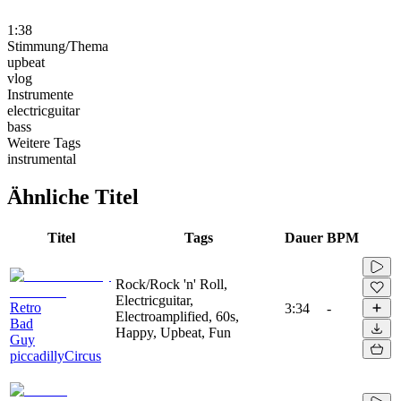
1:38
Stimmung/Thema
upbeat
vlog
Instrumente
electricguitar
bass
Weitere Tags
instrumental
Ähnliche Titel
Titel
Tags
Dauer
BPM
Rock/Rock 'n' Roll,
Electricguitar,
Retro
3:34
-
Electroamplified, 60s,
Bad
Happy, Upbeat, Fun
Guy
piccadillyCircus