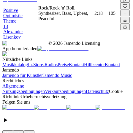
Rock/Rock 'n' Roll,
Positive
Synthesizer, Bass, Upbeat,
2:18
105
Optimistic
Peaceful
Theme
13
Alexander
Lisenkov
©
2026
Jamendo Licensing
App herunterladen
Nützliche Links
Musikkatalog
In-Store-Radios
Preise
Kontakt
Hilfecenter
Kontakt
Jamendo
Jamendo für Künstler
Jamendo Music
Rechtliches
Allgemeine
Nutzungsbedingungen
Verkaufsbedingungen
Datenschutz
Cookie-
Richtlinie
Urheberrechtsverletzung
Folgen Sie uns