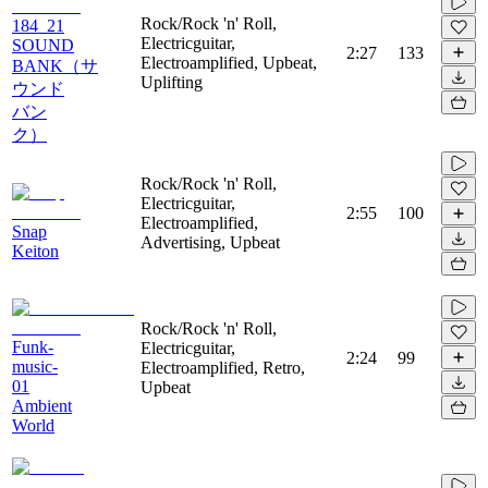
Rock/Rock 'n' Roll,
184_21
Electricguitar,
SOUND
2:27
133
Electroamplified, Upbeat,
BANK（サ
Uplifting
ウンド
バン
ク）
Rock/Rock 'n' Roll,
Electricguitar,
2:55
100
Electroamplified,
Snap
Advertising, Upbeat
Keiton
Rock/Rock 'n' Roll,
Funk-
Electricguitar,
2:24
99
music-
Electroamplified, Retro,
01
Upbeat
Ambient
World