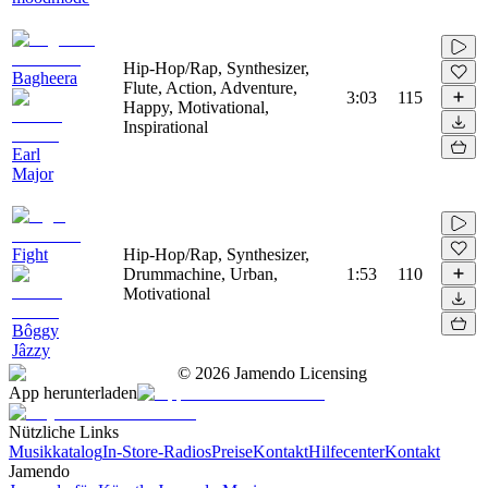
Hip-Hop/Rap, Synthesizer,
Bagheera
Flute, Action, Adventure,
3:03
115
Happy, Motivational,
Inspirational
Earl
Major
Fight
Hip-Hop/Rap, Synthesizer,
Drummachine, Urban,
1:53
110
Motivational
Bôggy
Jâzzy
©
2026
Jamendo Licensing
App herunterladen
Nützliche Links
Musikkatalog
In-Store-Radios
Preise
Kontakt
Hilfecenter
Kontakt
Jamendo