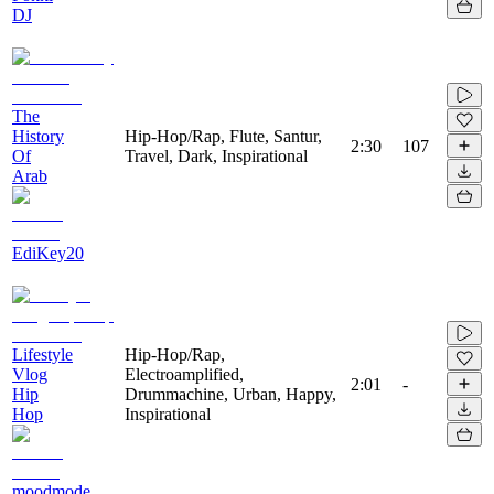
DJ
The
History
Hip-Hop/Rap, Flute, Santur,
2:30
107
Of
Travel, Dark, Inspirational
Arab
EdiKey20
Lifestyle
Hip-Hop/Rap,
Vlog
Electroamplified,
2:01
-
Hip
Drummachine, Urban, Happy,
Hop
Inspirational
moodmode