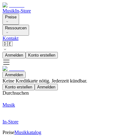
Musik
In-Store
Preise
Ressourcen
Kontakt
🇩🇪
Anmelden
Konto erstellen
Anmelden
Keine Kreditkarte nötig. Jederzeit kündbar.
Konto erstellen
Anmelden
Durchsuchen
Musik
In-Store
Preise
Musikkatalog