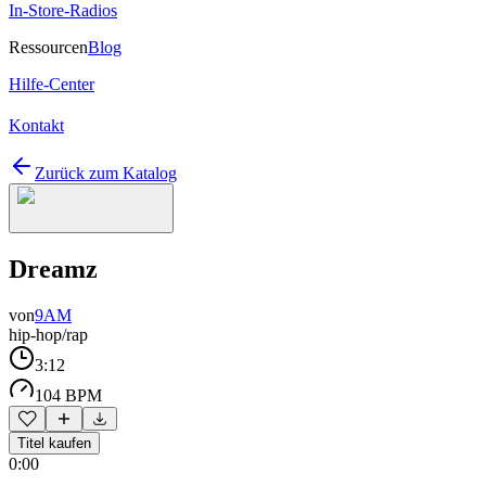
In-Store-Radios
Ressourcen
Blog
Hilfe-Center
Kontakt
Zurück zum Katalog
Dreamz
von
9AM
hip-hop/rap
3:12
104 BPM
Titel kaufen
0:00