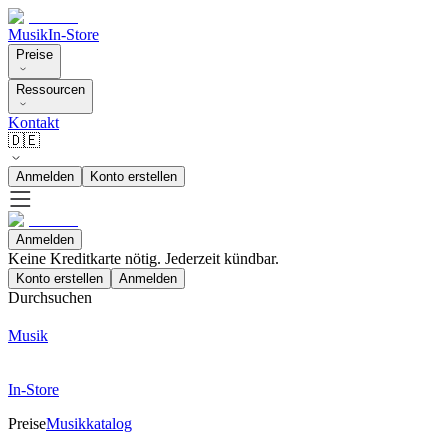
Musik
In-Store
Preise
Ressourcen
Kontakt
🇩🇪
Anmelden
Konto erstellen
Anmelden
Keine Kreditkarte nötig. Jederzeit kündbar.
Konto erstellen
Anmelden
Durchsuchen
Musik
In-Store
Preise
Musikkatalog