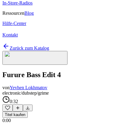
In-Store-Radios
Ressourcen
Blog
Hilfe-Center
Kontakt
Zurück zum Katalog
Furure Bass Edit 4
von
Yevhen Lokhmatov
electronic/dubstep/grime
0:32
Titel kaufen
0:00