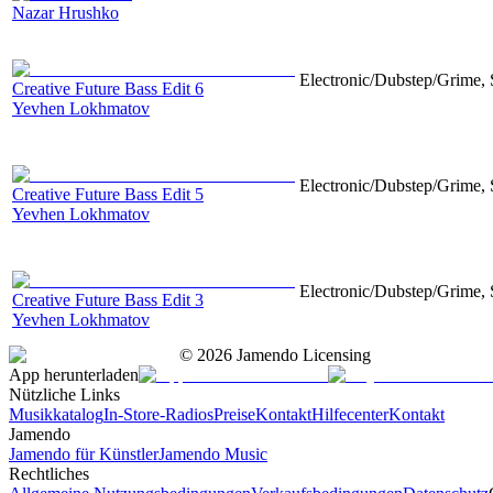
Nazar Hrushko
Electronic/Dubstep/Grime, 
Creative Future Bass Edit 6
Yevhen Lokhmatov
Electronic/Dubstep/Grime, 
Creative Future Bass Edit 5
Yevhen Lokhmatov
Electronic/Dubstep/Grime, 
Creative Future Bass Edit 3
Yevhen Lokhmatov
©
2026
Jamendo Licensing
App herunterladen
Nützliche Links
Musikkatalog
In-Store-Radios
Preise
Kontakt
Hilfecenter
Kontakt
Jamendo
Jamendo für Künstler
Jamendo Music
Rechtliches