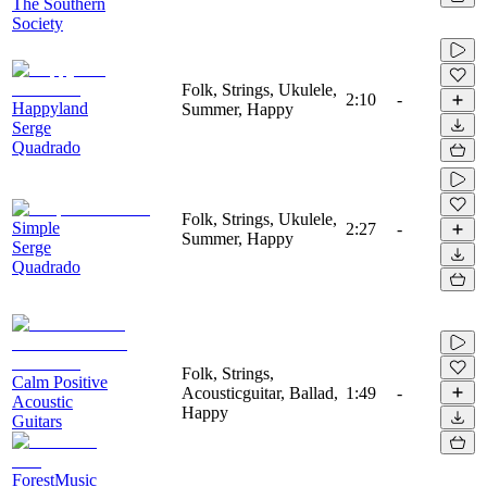
The Southern
Society
Folk, Strings, Ukulele,
2:10
-
Happyland
Summer, Happy
Serge
Quadrado
Folk, Strings, Ukulele,
Simple
2:27
-
Summer, Happy
Serge
Quadrado
Folk, Strings,
Calm Positive
Acousticguitar, Ballad,
1:49
-
Acoustic
Happy
Guitars
ForestMusic