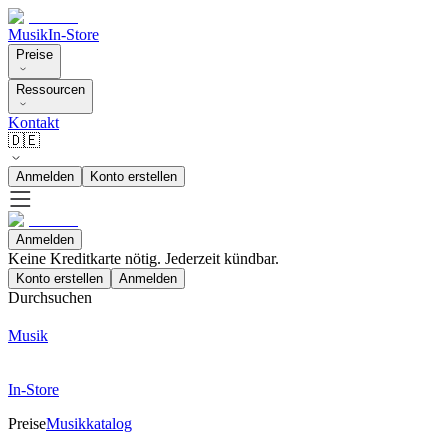
Musik
In-Store
Preise
Ressourcen
Kontakt
🇩🇪
Anmelden
Konto erstellen
Anmelden
Keine Kreditkarte nötig. Jederzeit kündbar.
Konto erstellen
Anmelden
Durchsuchen
Musik
In-Store
Preise
Musikkatalog