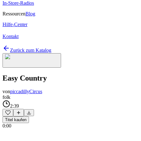
In-Store-Radios
Ressourcen
Blog
Hilfe-Center
Kontakt
Zurück zum Katalog
Easy Country
von
piccadillyCircus
folk
2:39
Titel kaufen
0:00