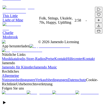
This Little
Folk, Strings, Ukulele,
Light of Mine
2:58
-
70s, Happy, Uplifting
Charlie
Mosbrook
©
2026
Jamendo Licensing
App herunterladen
Nützliche Links
Musikkatalog
In-Store-Radios
Preise
Kontakt
Hilfecenter
Kontakt
Jamendo
Jamendo für Künstler
Jamendo Music
Rechtliches
Allgemeine
Nutzungsbedingungen
Verkaufsbedingungen
Datenschutz
Cookie-
Richtlinie
Urheberrechtsverletzung
Folgen Sie uns