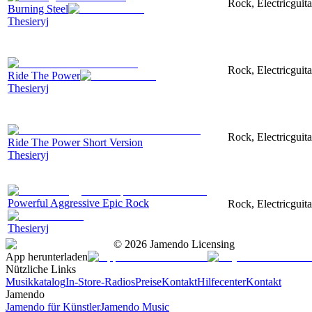
Rock, Electricguita
Burning Steel
Thesieryj
Rock, Electricguit
Ride The Power
Thesieryj
Rock, Electricguit
Ride The Power Short Version
Thesieryj
Powerful Aggressive Epic Rock
Rock, Electricguita
Thesieryj
©
2026
Jamendo Licensing
App herunterladen
Nützliche Links
Musikkatalog
In-Store-Radios
Preise
Kontakt
Hilfecenter
Kontakt
Jamendo
Jamendo für Künstler
Jamendo Music