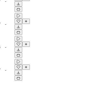
7
-
7
-
4
-
7
-