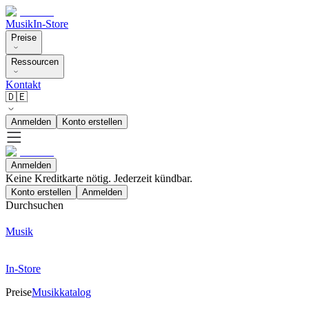
Musik
In-Store
Preise
Ressourcen
Kontakt
🇩🇪
Anmelden
Konto erstellen
Anmelden
Keine Kreditkarte nötig. Jederzeit kündbar.
Konto erstellen
Anmelden
Durchsuchen
Musik
In-Store
Preise
Musikkatalog