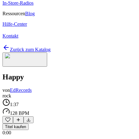
In-Store-Radios
Ressourcen
Blog
Hilfe-Center
Kontakt
Zurück zum Katalog
Happy
von
EdRecords
rock
1:37
128 BPM
Titel kaufen
0:00