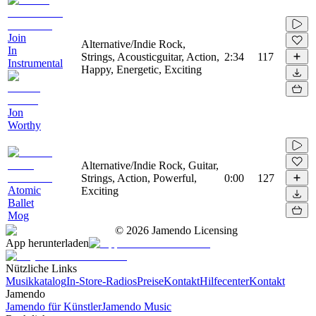
Join
Alternative/Indie Rock,
In
Strings, Acousticguitar, Action,
2:34
117
Instrumental
Happy, Energetic, Exciting
Jon
Worthy
Alternative/Indie Rock, Guitar,
Strings, Action, Powerful,
0:00
127
Atomic
Exciting
Ballet
Mog
©
2026
Jamendo Licensing
App herunterladen
Nützliche Links
Musikkatalog
In-Store-Radios
Preise
Kontakt
Hilfecenter
Kontakt
Jamendo
Jamendo für Künstler
Jamendo Music