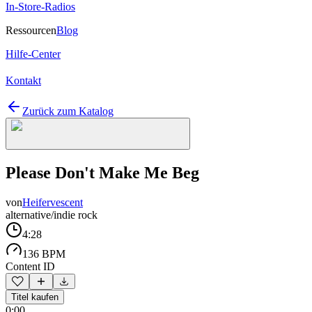
In-Store-Radios
Ressourcen
Blog
Hilfe-Center
Kontakt
Zurück zum Katalog
Please Don't Make Me Beg
von
Heifervescent
alternative/indie rock
4:28
136 BPM
Content ID
Titel kaufen
0:00