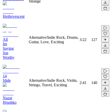
Strange
Heifervescent
Alternative/Indie Rock, Drums,
All
3:22
127
Guitar, Love, Exciting
Im
Saying
Jon
Worthy
14
Slide
Alternative/Indie Rock, Violin,
2:41
140
Strings, Travel, Exciting
Nazar
Hrushko