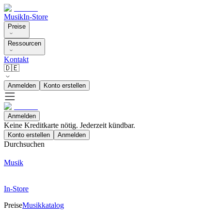
Musik
In-Store
Preise
Ressourcen
Kontakt
🇩🇪
Anmelden
Konto erstellen
Anmelden
Keine Kreditkarte nötig. Jederzeit kündbar.
Konto erstellen
Anmelden
Durchsuchen
Musik
In-Store
Preise
Musikkatalog