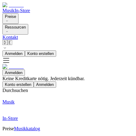
Musik
In-Store
Preise
Ressourcen
Kontakt
🇩🇪
Anmelden
Konto erstellen
Anmelden
Keine Kreditkarte nötig. Jederzeit kündbar.
Konto erstellen
Anmelden
Durchsuchen
Musik
In-Store
Preise
Musikkatalog