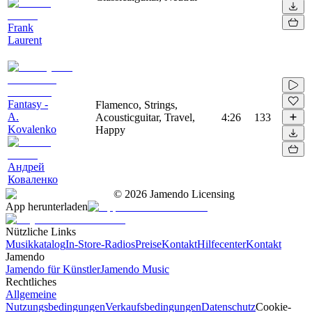
Frank
Laurent
Fantasy -
Flamenco, Strings,
A.
Acousticguitar, Travel,
4:26
133
Kovalenko
Happy
Андрей
Коваленко
©
2026
Jamendo Licensing
App herunterladen
Nützliche Links
Musikkatalog
In-Store-Radios
Preise
Kontakt
Hilfecenter
Kontakt
Jamendo
Jamendo für Künstler
Jamendo Music
Rechtliches
Allgemeine
Nutzungsbedingungen
Verkaufsbedingungen
Datenschutz
Cookie-