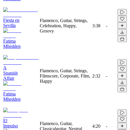
Fiesta en
Flamenco, Guitar, Strings,
Sevilla
Celebration, Happy,
3:38
-
Groovy
Fatima
Mhedden
A
Flamenco, Guitar, Strings,
Spanish
Filmscore, Corporate, Film,
2:32
-
Affair
Happy
Fatima
Mhedden
El
Flamenco, Guitar,
Impulso
4:20
-
Classicalguitar, Neutral