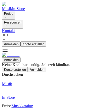
Musik
In-Store
Preise
Ressourcen
Kontakt
🇩🇪
Anmelden
Konto erstellen
Anmelden
Keine Kreditkarte nötig. Jederzeit kündbar.
Konto erstellen
Anmelden
Durchsuchen
Musik
In-Store
Preise
Musikkatalog