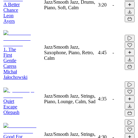
Jazz/Smooth Jazz, Drums,
A Better
3:20
-
Piano, Soft, Calm
Chance
Leon
Ayers
Jazz/Smooth Jazz,
1. The
Saxophone, Piano, Retro,
4:45
-
First
Calm
Gentle
Caress
Michał
Jałochowski
Jazz/Smooth Jazz, Strings,
4:35
-
Quiet
Piano, Lounge, Calm, Sad
Escape
Olepash
Jazz/Smooth Jazz, Strings,
Good For
4:30
-