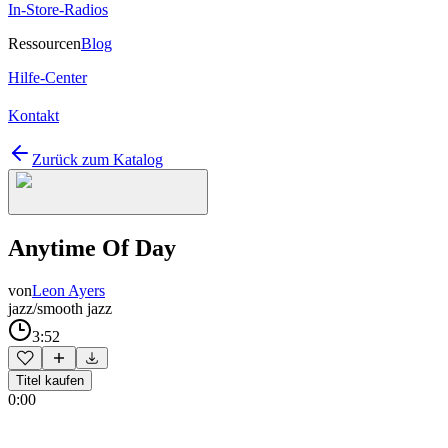
In-Store-Radios
Ressourcen
Blog
Hilfe-Center
Kontakt
Zurück zum Katalog
Anytime Of Day
von
Leon Ayers
jazz/smooth jazz
3:52
Titel kaufen
0:00