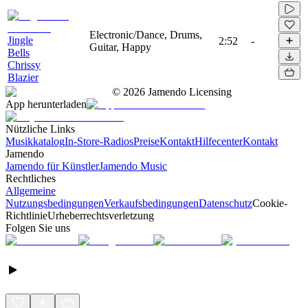
Electronic/Dance, Drums,
Jingle
2:52
-
Guitar, Happy
Bells
Chrissy
Blazier
©
2026
Jamendo Licensing
App herunterladen
Nützliche Links
Musikkatalog
In-Store-Radios
Preise
Kontakt
Hilfecenter
Kontakt
Jamendo
Jamendo für Künstler
Jamendo Music
Rechtliches
Allgemeine
Nutzungsbedingungen
Verkaufsbedingungen
Datenschutz
Cookie-
Richtlinie
Urheberrechtsverletzung
Folgen Sie uns