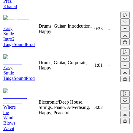
Praz
Khanal
Drums, Guitar, Introdcution,
Easy
0:23
-
Happy
Smile
Intro2
TaigaSoundProd
Drums, Guitar, Corporate,
1:01
-
Easy
Happy
Smile
TaigaSoundProd
Electronic/Deep House,
Where
Strings, Piano, Advertising,
3:02
-
the
Happy, Peaceful
Wind
Blows
Wavit