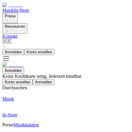
Musik
In-Store
Preise
Ressourcen
Kontakt
🇩🇪
Anmelden
Konto erstellen
Anmelden
Keine Kreditkarte nötig. Jederzeit kündbar.
Konto erstellen
Anmelden
Durchsuchen
Musik
In-Store
Preise
Musikkatalog