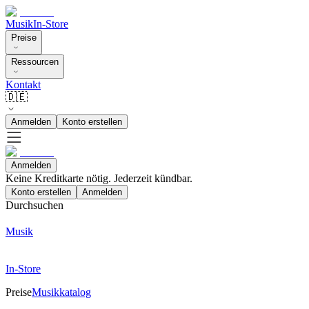
Musik
In-Store
Preise
Ressourcen
Kontakt
🇩🇪
Anmelden
Konto erstellen
Anmelden
Keine Kreditkarte nötig. Jederzeit kündbar.
Konto erstellen
Anmelden
Durchsuchen
Musik
In-Store
Preise
Musikkatalog