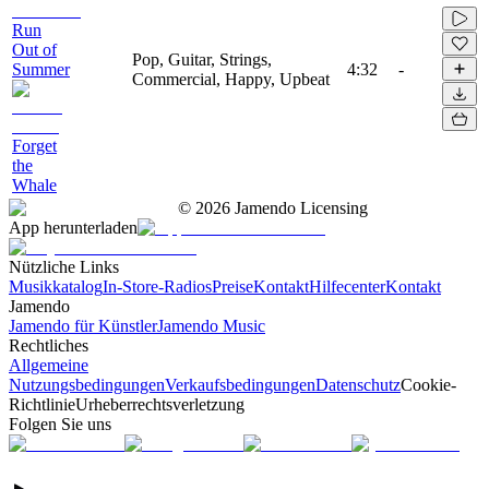
Run
Out of
Pop, Guitar, Strings,
Summer
4:32
-
Commercial, Happy, Upbeat
Forget
the
Whale
©
2026
Jamendo Licensing
App herunterladen
Nützliche Links
Musikkatalog
In-Store-Radios
Preise
Kontakt
Hilfecenter
Kontakt
Jamendo
Jamendo für Künstler
Jamendo Music
Rechtliches
Allgemeine
Nutzungsbedingungen
Verkaufsbedingungen
Datenschutz
Cookie-
Richtlinie
Urheberrechtsverletzung
Folgen Sie uns