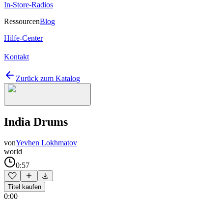
In-Store-Radios
Ressourcen
Blog
Hilfe-Center
Kontakt
Zurück zum Katalog
India Drums
von
Yevhen Lokhmatov
world
0:57
Titel kaufen
0:00