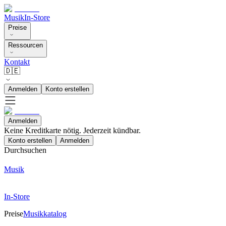
Musik
In-Store
Preise
Ressourcen
Kontakt
🇩🇪
Anmelden
Konto erstellen
Anmelden
Keine Kreditkarte nötig. Jederzeit kündbar.
Konto erstellen
Anmelden
Durchsuchen
Musik
In-Store
Preise
Musikkatalog