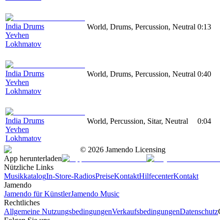
India Drums
World, Drums, Percussion, Neutral
0:13
Yevhen
Lokhmatov
India Drums
World, Drums, Percussion, Neutral
0:40
Yevhen
Lokhmatov
India Drums
World, Percussion, Sitar, Neutral
0:04
Yevhen
Lokhmatov
©
2026
Jamendo Licensing
App herunterladen
Nützliche Links
Musikkatalog
In-Store-Radios
Preise
Kontakt
Hilfecenter
Kontakt
Jamendo
Jamendo für Künstler
Jamendo Music
Rechtliches
Allgemeine Nutzungsbedingungen
Verkaufsbedingungen
Datenschutz