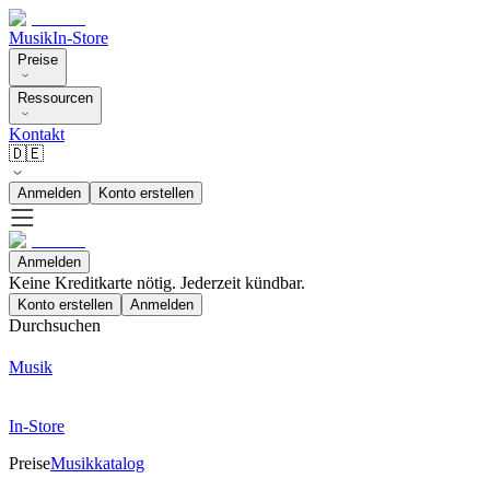
Musik
In-Store
Preise
Ressourcen
Kontakt
🇩🇪
Anmelden
Konto erstellen
Anmelden
Keine Kreditkarte nötig. Jederzeit kündbar.
Konto erstellen
Anmelden
Durchsuchen
Musik
In-Store
Preise
Musikkatalog