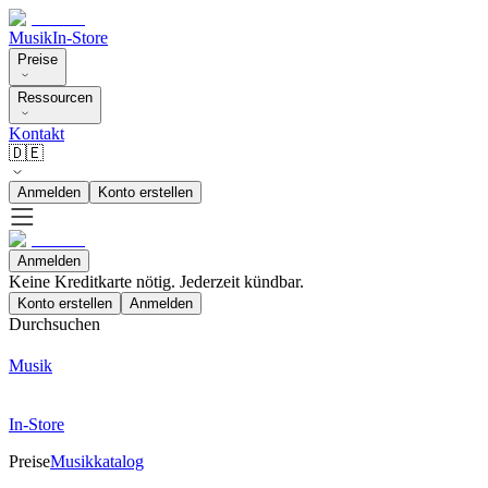
Musik
In-Store
Preise
Ressourcen
Kontakt
🇩🇪
Anmelden
Konto erstellen
Anmelden
Keine Kreditkarte nötig. Jederzeit kündbar.
Konto erstellen
Anmelden
Durchsuchen
Musik
In-Store
Preise
Musikkatalog