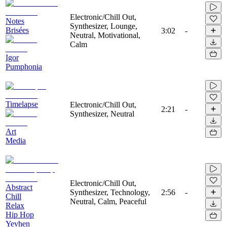
Electronic/Chill Out,
Notes
Synthesizer, Lounge,
Brisées
3:02
-
Neutral, Motivational,
Calm
Igor
Pumphonia
Timelapse
Electronic/Chill Out,
2:21
-
Synthesizer, Neutral
Art
Media
Electronic/Chill Out,
Abstract
Synthesizer, Technology,
2:56
-
Chill
Neutral, Calm, Peaceful
Relax
Hip Hop
Yevhen