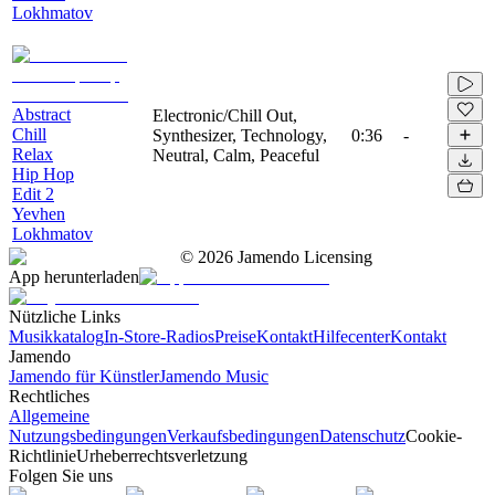
Lokhmatov
Abstract
Electronic/Chill Out,
Chill
Synthesizer, Technology,
0:36
-
Relax
Neutral, Calm, Peaceful
Hip Hop
Edit 2
Yevhen
Lokhmatov
©
2026
Jamendo Licensing
App herunterladen
Nützliche Links
Musikkatalog
In-Store-Radios
Preise
Kontakt
Hilfecenter
Kontakt
Jamendo
Jamendo für Künstler
Jamendo Music
Rechtliches
Allgemeine
Nutzungsbedingungen
Verkaufsbedingungen
Datenschutz
Cookie-
Richtlinie
Urheberrechtsverletzung
Folgen Sie uns