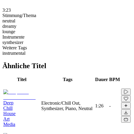
3:23
Stimmung/Thema
neutral
dreamy
lounge
Instrumente
synthesizer
Weitere Tags
instrumental
Ähnliche Titel
Titel
Tags
Dauer
BPM
Deep
Electronic/Chill Out,
1:26
-
Chill
Synthesizer, Piano, Neutral
House
Art
Media