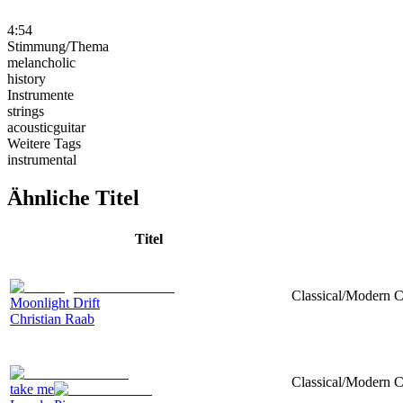
4:54
Stimmung/Thema
melancholic
history
Instrumente
strings
acousticguitar
Weitere Tags
instrumental
Ähnliche Titel
Titel
Classical/Modern Co
Moonlight Drift
Christian Raab
Classical/Modern C
take me