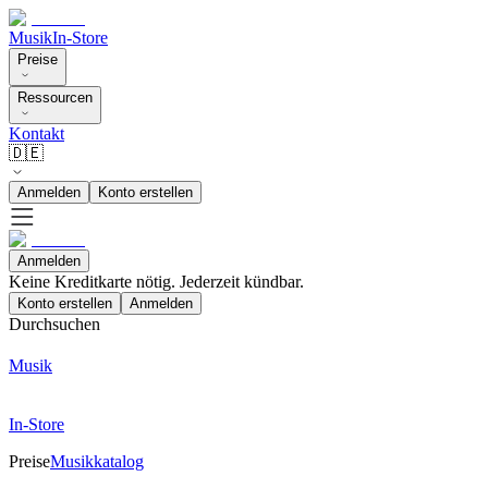
Musik
In-Store
Preise
Ressourcen
Kontakt
🇩🇪
Anmelden
Konto erstellen
Anmelden
Keine Kreditkarte nötig. Jederzeit kündbar.
Konto erstellen
Anmelden
Durchsuchen
Musik
In-Store
Preise
Musikkatalog