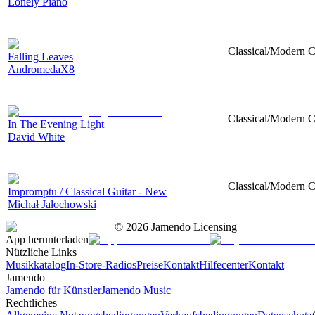
Lonely Piano
Classical/Modern C
Falling Leaves
AndromedaX8
Classical/Modern Co
In The Evening Light
David White
Classical/Modern Co
Impromptu / Classical Guitar - New
Michał Jałochowski
©
2026
Jamendo Licensing
App herunterladen
Nützliche Links
Musikkatalog
In-Store-Radios
Preise
Kontakt
Hilfecenter
Kontakt
Jamendo
Jamendo für Künstler
Jamendo Music
Rechtliches