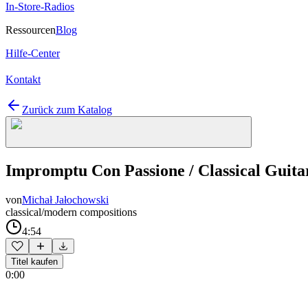
In-Store-Radios
Ressourcen
Blog
Hilfe-Center
Kontakt
Zurück zum Katalog
Impromptu Con Passione / Classical Guita
von
Michał Jałochowski
classical/modern compositions
4:54
Titel kaufen
0:00