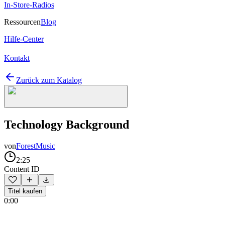
In-Store-Radios
Ressourcen
Blog
Hilfe-Center
Kontakt
Zurück zum Katalog
Technology Background
von
ForestMusic
2:25
Content ID
Titel kaufen
0:00