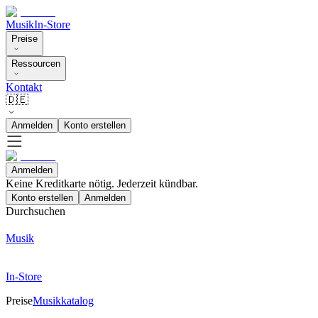
Musik
In-Store
Preise
Ressourcen
Kontakt
🇩🇪
Anmelden
Konto erstellen
Anmelden
Keine Kreditkarte nötig. Jederzeit kündbar.
Konto erstellen
Anmelden
Durchsuchen
Musik
In-Store
Preise
Musikkatalog