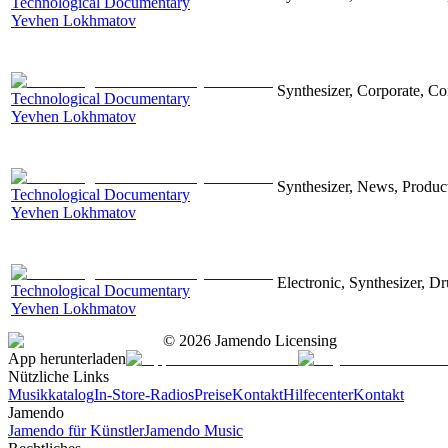
Technological Documentary
Yevhen Lokhmatov
Synthesizer, Corporate, Co
Technological Documentary
Yevhen Lokhmatov
Synthesizer, News, Producti
Technological Documentary
Yevhen Lokhmatov
Electronic, Synthesizer, D
Technological Documentary
Yevhen Lokhmatov
©
2026
Jamendo Licensing
App herunterladen
Nützliche Links
Musikkatalog
In-Store-Radios
Preise
Kontakt
Hilfecenter
Kontakt
Jamendo
Jamendo für Künstler
Jamendo Music