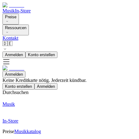
Musik
In-Store
Preise
Ressourcen
Kontakt
🇩🇪
Anmelden
Konto erstellen
Anmelden
Keine Kreditkarte nötig. Jederzeit kündbar.
Konto erstellen
Anmelden
Durchsuchen
Musik
In-Store
Preise
Musikkatalog