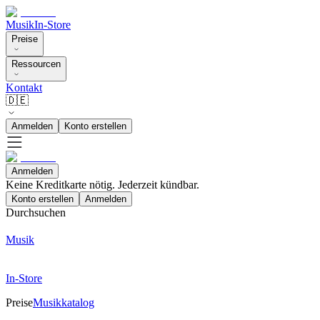
Musik
In-Store
Preise
Ressourcen
Kontakt
🇩🇪
Anmelden
Konto erstellen
Anmelden
Keine Kreditkarte nötig. Jederzeit kündbar.
Konto erstellen
Anmelden
Durchsuchen
Musik
In-Store
Preise
Musikkatalog