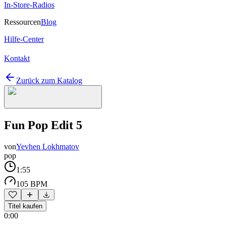
In-Store-Radios
Ressourcen
Blog
Hilfe-Center
Kontakt
Zurück zum Katalog
Fun Pop Edit 5
von
Yevhen Lokhmatov
pop
1:55
105 BPM
Titel kaufen
0:00