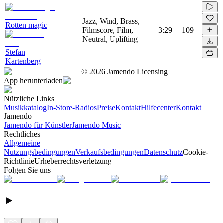
Jazz, Wind, Brass,
Rotten magic
Filmscore, Film,
3:29
109
Neutral, Uplifting
Stefan
Kartenberg
©
2026
Jamendo Licensing
App herunterladen
Nützliche Links
Musikkatalog
In-Store-Radios
Preise
Kontakt
Hilfecenter
Kontakt
Jamendo
Jamendo für Künstler
Jamendo Music
Rechtliches
Allgemeine
Nutzungsbedingungen
Verkaufsbedingungen
Datenschutz
Cookie-
Richtlinie
Urheberrechtsverletzung
Folgen Sie uns