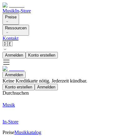
Musik
In-Store
Preise
Ressourcen
Kontakt
🇩🇪
Anmelden
Konto erstellen
Anmelden
Keine Kreditkarte nötig. Jederzeit kündbar.
Konto erstellen
Anmelden
Durchsuchen
Musik
In-Store
Preise
Musikkatalog