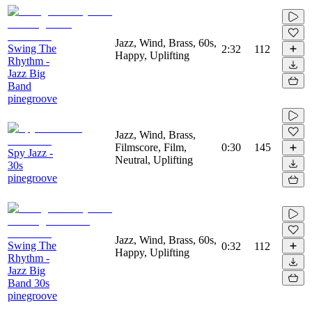
Jazz, Wind, Brass, 60s,
Swing The
2:32
112
Happy, Uplifting
Rhythm -
Jazz Big
Band
pinegroove
Jazz, Wind, Brass,
Filmscore, Film,
0:30
145
Spy Jazz -
Neutral, Uplifting
30s
pinegroove
Jazz, Wind, Brass, 60s,
Swing The
0:32
112
Happy, Uplifting
Rhythm -
Jazz Big
Band 30s
pinegroove