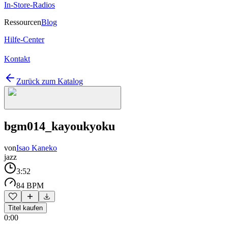
In-Store-Radios
Ressourcen
Blog
Hilfe-Center
Kontakt
Zurück zum Katalog
bgm014_kayoukyoku
von
Isao Kaneko
jazz
3:52
84 BPM
Titel kaufen
0:00